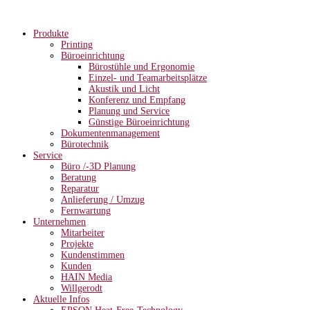
Produkte
Printing
Büroeinrichtung
Bürostühle und Ergonomie
Einzel- und Teamarbeitsplätze
Akustik und Licht
Konferenz und Empfang
Planung und Service
Günstige Büroeinrichtung
Dokumentenmanagement
Bürotechnik
Service
Büro /-3D Planung
Beratung
Reparatur
Anlieferung / Umzug
Fernwartung
Unternehmen
Mitarbeiter
Projekte
Kundenstimmen
Kunden
HAIN Media
Willgerodt
Aktuelle Infos