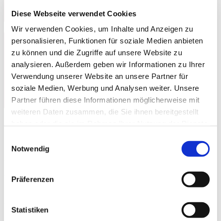
FRANKFURT
Diese Webseite verwendet Cookies
ALLE PROJEKTE UND KUNDENSTIMMEN
Wir verwenden Cookies, um Inhalte und Anzeigen zu
personalisieren, Funktionen für soziale Medien anbieten
zu können und die Zugriffe auf unsere Website zu
analysieren. Außerdem geben wir Informationen zu Ihrer
Verwendung unserer Website an unsere Partner für
soziale Medien, Werbung und Analysen weiter. Unsere
Partner führen diese Informationen möglicherweise mit
weiteren Daten zusammen, die Sie ihnen bereitgestellt
haben oder die sie im Rahmen Ihrer Nutzung der Dienste
Kundenstimme
gesammelt haben.
Einwilligungsauswahl
Notwendig
Sehr geehrter Herr Pittello,
die HAIN Büro- und Computertechnik GmbH bietet zeitgemäße
Präferenzen
und effektive Dienstleistung, wie sie heute benötigt wird. Sie
betreuen in unserem Hause seit vielen Jahren unter anderem
die Bereiche Bürotechnik und Belieferung des Gesamten
Statistiken
Büromaterials.