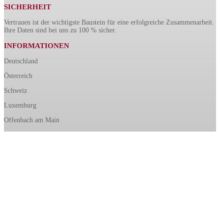
SICHERHEIT
Vertrauen ist der wichtigste Baustein für eine erfolgreiche Zusammenarbeit.
Ihre Daten sind bei uns zu 100 % sicher.
INFORMATIONEN
Deutschland
Österreich
Schweiz
Luxemburg
Offenbach am Main
Aschaffenburg
© 1958 – 2026 HAIN GmbH | Alle Rechte vorbehalten
Made with

in Germany
Impressum
|
Datenschutz
|
AGB